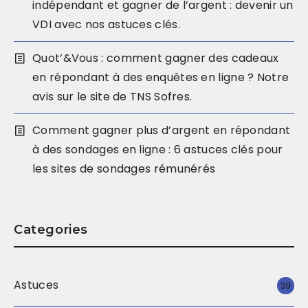
indépendant et gagner de l’argent : devenir un
VDI avec nos astuces clés.
Quot’&Vous : comment gagner des cadeaux
en répondant à des enquêtes en ligne ? Notre
avis sur le site de TNS Sofres.
Comment gagner plus d’argent en répondant
à des sondages en ligne : 6 astuces clés pour
les sites de sondages rémunérés
Categories
Astuces
39