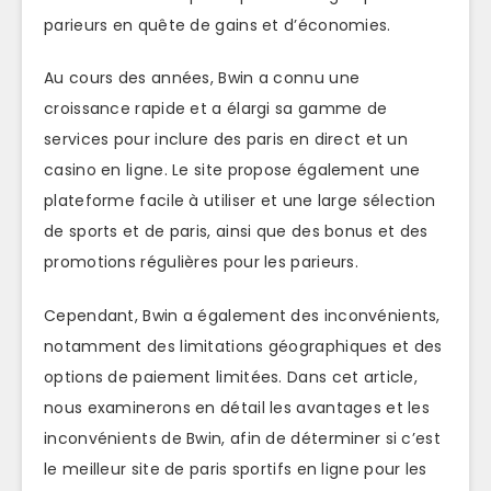
parieurs en quête de gains et d’économies.
Au cours des années, Bwin a connu une
croissance rapide et a élargi sa gamme de
services pour inclure des paris en direct et un
casino en ligne. Le site propose également une
plateforme facile à utiliser et une large sélection
de sports et de paris, ainsi que des bonus et des
promotions régulières pour les parieurs.
Cependant, Bwin a également des inconvénients,
notamment des limitations géographiques et des
options de paiement limitées. Dans cet article,
nous examinerons en détail les avantages et les
inconvénients de Bwin, afin de déterminer si c’est
le meilleur site de paris sportifs en ligne pour les