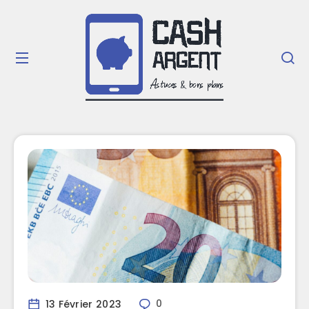
13 Février 2023
0