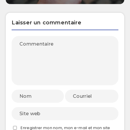
Laisser un commentaire
Enregistrer mon nom, mon e-mail et mon site