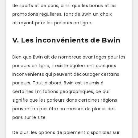
de sports et de paris, ainsi que les bonus et les
promotions régulières, font de Bwin un choix
attrayant pour les parieurs en ligne.
V. Les inconvénients de Bwin
Bien que Bwin ait de nombreux avantages pour les
parieurs en ligne, il existe également quelques
inconvénients qui peuvent décourager certains
parieurs. Tout d’abord, Bwin est soumis à
certaines limitations géographiques, ce qui
signifie que les parieurs dans certaines régions
peuvent ne pas être en mesure de placer des
paris sur le site.
De plus, les options de paiement disponibles sur