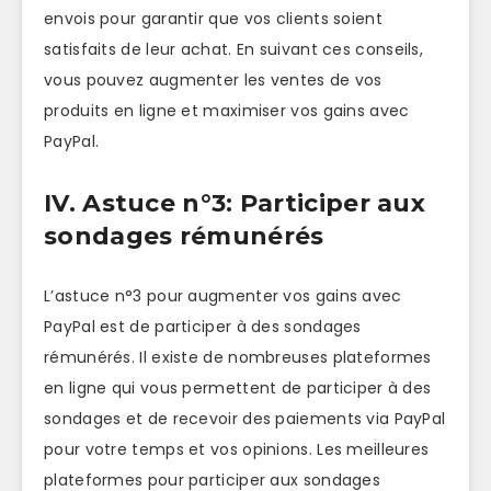
envois pour garantir que vos clients soient
satisfaits de leur achat. En suivant ces conseils,
vous pouvez augmenter les ventes de vos
produits en ligne et maximiser vos gains avec
PayPal.
IV. Astuce n°3: Participer aux
sondages rémunérés
L’astuce n°3 pour augmenter vos gains avec
PayPal est de participer à des sondages
rémunérés. Il existe de nombreuses plateformes
en ligne qui vous permettent de participer à des
sondages et de recevoir des paiements via PayPal
pour votre temps et vos opinions. Les meilleures
plateformes pour participer aux sondages