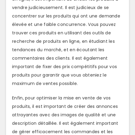
vendre judicieusement. Il est judicieux de se
concentrer sur les produits qui ont une demande
élevée et une faible concurrence. Vous pouvez
trouver ces produits en utilisant des outils de
recherche de produits en ligne, en étudiant les
tendances du marché, et en écoutant les
commentaires des clients. Il est également
important de fixer des prix compétitifs pour vos
produits pour garantir que vous obteniez le
maximum de ventes possible.
Enfin, pour optimiser la mise en vente de vos
produits, il est important de créer des annonces
attrayantes avec des images de qualité et une
description détaillée. Il est également important
de gérer efficacement les commandes et les