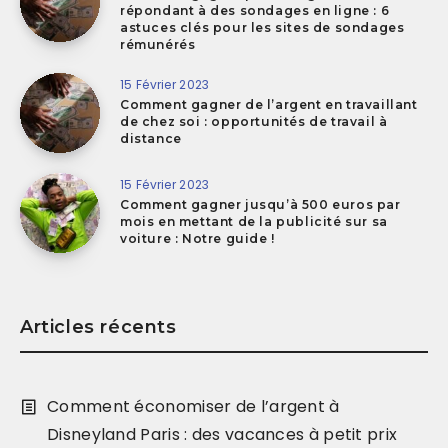
répondant à des sondages en ligne : 6
astuces clés pour les sites de sondages
rémunérés
15 Février 2023
Comment gagner de l’argent en travaillant
de chez soi : opportunités de travail à
distance
15 Février 2023
Comment gagner jusqu’à 500 euros par
mois en mettant de la publicité sur sa
voiture : Notre guide !
Articles récents
Comment économiser de l’argent à
Disneyland Paris : des vacances à petit prix