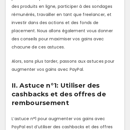
des produits en ligne, participer à des sondages
rémunérés, travailler en tant que freelancer, et
investir dans des actions et des fonds de
placement. Nous allons également vous donner
des conseils pour maximiser vos gains avec
chacune de ces astuces.
Alors, sans plus tarder, passons aux astuces pour
augmenter vos gains avec PayPal.
II. Astuce n°1: Utiliser des
cashbacks et des offres de
remboursement
L’astuce n°1 pour augmenter vos gains avec
PayPal est d’utiliser des cashbacks et des offres