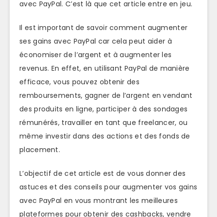
avec PayPal. C’est là que cet article entre en jeu.
Il est important de savoir comment augmenter
ses gains avec PayPal car cela peut aider à
économiser de l’argent et à augmenter les
revenus. En effet, en utilisant PayPal de manière
efficace, vous pouvez obtenir des
remboursements, gagner de l’argent en vendant
des produits en ligne, participer à des sondages
rémunérés, travailler en tant que freelancer, ou
même investir dans des actions et des fonds de
placement.
L’objectif de cet article est de vous donner des
astuces et des conseils pour augmenter vos gains
avec PayPal en vous montrant les meilleures
plateformes pour obtenir des cashbacks, vendre