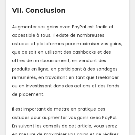
VII. Conclusion
Augmenter ses gains avec PayPal est facile et
accessible à tous. Il existe de nombreuses
astuces et plateformes pour maximiser vos gains,
que ce soit en utilisant des cashbacks et des
offres de remboursement, en vendant des
produits en ligne, en participant à des sondages
rémunérés, en travaillant en tant que freelancer
ou en investissant dans des actions et des fonds
de placement.
Il est important de mettre en pratique ces
astuces pour augmenter vos gains avec PayPal.
En suivant les conseils de cet article, vous serez
en mesure de maximiser vos gains et de réaliser