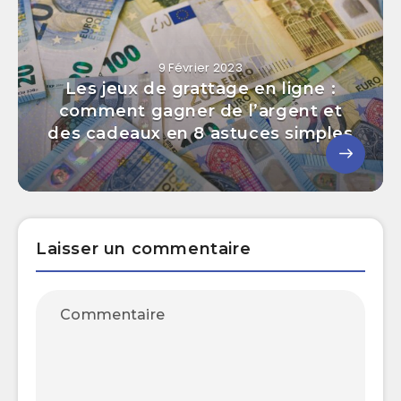
9 Février 2023
Les jeux de grattage en ligne :
comment gagner de l’argent et
des cadeaux en 8 astuces simples
Laisser un commentaire