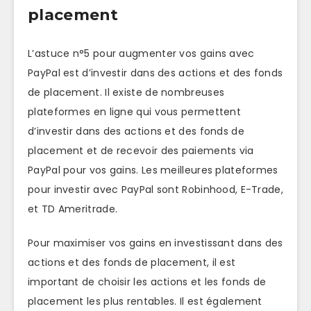
placement
L’astuce n°5 pour augmenter vos gains avec
PayPal est d’investir dans des actions et des fonds
de placement. Il existe de nombreuses
plateformes en ligne qui vous permettent
d’investir dans des actions et des fonds de
placement et de recevoir des paiements via
PayPal pour vos gains. Les meilleures plateformes
pour investir avec PayPal sont Robinhood, E-Trade,
et TD Ameritrade.
Pour maximiser vos gains en investissant dans des
actions et des fonds de placement, il est
important de choisir les actions et les fonds de
placement les plus rentables. Il est également