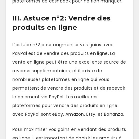
plateformes de cashback pour ne rien manquer.
III. Astuce n°2: Vendre des
produits en ligne
L’astuce n°2 pour augmenter vos gains avec
PayPal est de vendre des produits en ligne. La
vente en ligne peut être une excellente source de
revenus supplémentaires, et il existe de
nombreuses plateformes en ligne qui vous
permettent de vendre des produits et de recevoir
le paiement via PayPal. Les meilleures
plateformes pour vendre des produits en ligne
avec PayPal sont eBay, Amazon, Etsy, et Bonanza.
Pour maximiser vos gains en vendant des produits
en ligne, il est important de choisir les produits à